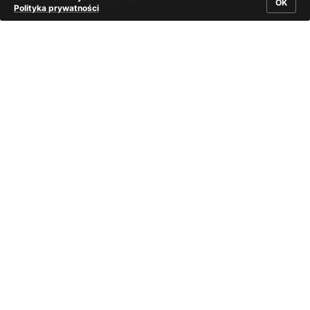
OK
Polityka prywatności
Fragment haftowanego ręcznie fartucha do stroju
rozbarskiego. Ze zbiorów Muzeum Górnośląskiego
w Bytomiu.