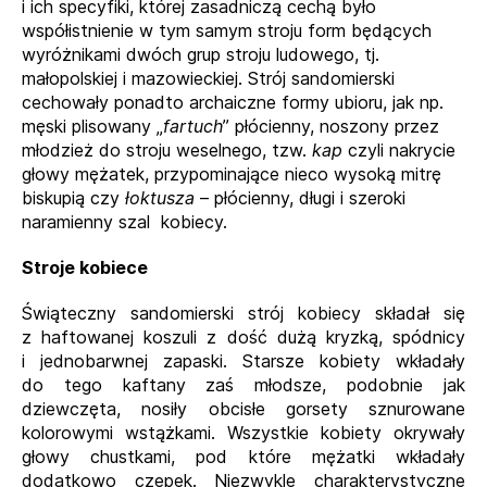
i ich specyfiki, której zasadniczą cechą było
współistnienie w tym samym stroju form będących
wyróżnikami dwóch grup stroju ludowego, tj.
małopolskiej i mazowieckiej. Strój sandomierski
cechowały ponadto archaiczne formy ubioru, jak np.
męski plisowany „
fartuch
” płócienny, noszony przez
młodzież do stroju weselnego, tzw.
kap
czyli nakrycie
głowy mężatek, przypominające nieco wysoką mitrę
biskupią czy
łoktusza
– płócienny, długi i szeroki
naramienny szal kobiecy.
Stroje kobiece
Świąteczny sandomierski strój kobiecy składał się
z haftowanej koszuli z dość dużą kryzką, spódnicy
i jednobarwnej zapaski. Starsze kobiety wkładały
do tego kaftany zaś młodsze, podobnie jak
dziewczęta, nosiły obcisłe gorsety sznurowane
kolorowymi wstążkami. Wszystkie kobiety okrywały
głowy chustkami, pod które mężatki wkładały
dodatkowo czepek. Niezwykle charakterystyczne