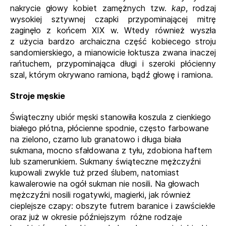
nakrycie głowy kobiet zamężnych tzw.
kap
, rodzaj
wysokiej sztywnej czapki przypominającej mitrę
zaginęło z końcem XIX w. Wtedy również wyszła
z użycia bardzo archaiczna część kobiecego stroju
sandomierskiego, a mianowicie łoktusza zwana inaczej
rańtuchem, przypominająca długi i szeroki płócienny
szal, którym okrywano ramiona, bądź głowę i ramiona.
Stroje męskie
Świąteczny ubiór męski stanowiła koszula z cienkiego
białego płótna, płócienne spodnie, często farbowane
na zielono, czarno lub granatowo i długa biała
sukmana, mocno sfałdowana z tyłu, zdobiona haftem
lub szamerunkiem. Sukmany świąteczne mężczyźni
kupowali zwykle tuż przed ślubem, natomiast
kawalerowie na ogół sukman nie nosili. Na głowach
mężczyźni nosili rogatywki, magierki, jak również
cieplejsze czapy: obszyte futrem baranice i zawściekłe
oraz już w okresie późniejszym różne rodzaje