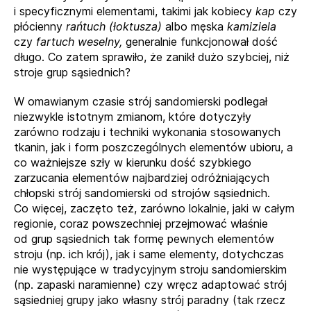
i specyficznymi elementami, takimi jak kobiecy
kap
czy
płócienny
rańtuch (łoktusza)
albo męska
kamiziela
czy
fartuch weselny,
generalnie funkcjonował dość
długo. Co zatem sprawiło, że zanikł dużo szybciej, niż
stroje grup sąsiednich?
W omawianym czasie strój sandomierski podlegał
niezwykle istotnym zmianom, które dotyczyły
zarówno rodzaju i techniki wykonania stosowanych
tkanin, jak i form poszczególnych elementów ubioru, a
co ważniejsze szły w kierunku dość szybkiego
zarzucania elementów najbardziej odróżniających
chłopski strój sandomierski od strojów sąsiednich.
Co więcej, zaczęto też, zarówno lokalnie, jaki w całym
regionie, coraz powszechniej przejmować właśnie
od grup sąsiednich tak formę pewnych elementów
stroju (np. ich krój), jak i same elementy, dotychczas
nie występujące w tradycyjnym stroju sandomierskim
(np. zapaski naramienne) czy wręcz adaptować strój
sąsiedniej grupy jako własny strój paradny (tak rzecz