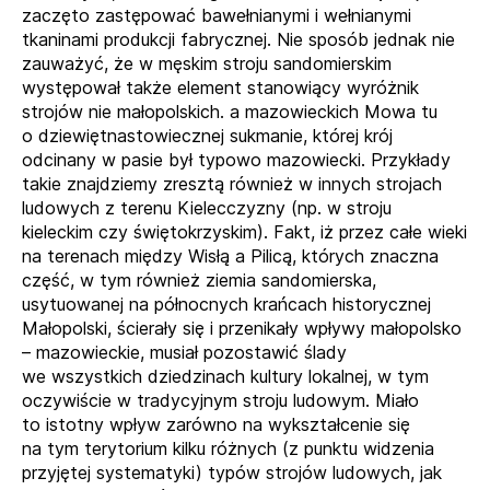
zaczęto zastępować bawełnianymi i wełnianymi
tkaninami produkcji fabrycznej. Nie sposób jednak nie
zauważyć, że w męskim stroju sandomierskim
występował także element stanowiący wyróżnik
strojów nie małopolskich. a mazowieckich Mowa tu
o dziewiętnastowiecznej sukmanie, której krój
odcinany w pasie był typowo mazowiecki. Przykłady
takie znajdziemy zresztą również w innych strojach
ludowych z terenu Kielecczyzny (np. w stroju
kieleckim czy świętokrzyskim). Fakt, iż przez całe wieki
na terenach między Wisłą a Pilicą, których znaczna
część, w tym również ziemia sandomierska,
usytuowanej na północnych krańcach historycznej
Małopolski, ścierały się i przenikały wpływy małopolsko
– mazowieckie, musiał pozostawić ślady
we wszystkich dziedzinach kultury lokalnej, w tym
oczywiście w tradycyjnym stroju ludowym. Miało
to istotny wpływ zarówno na wykształcenie się
na tym terytorium kilku różnych (z punktu widzenia
przyjętej systematyki) typów strojów ludowych, jak