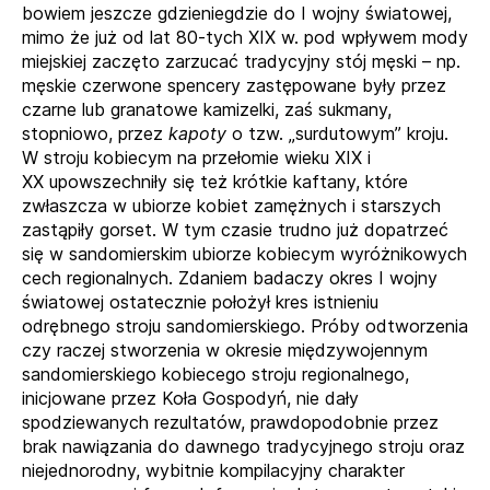
bowiem jeszcze gdzieniegdzie do I wojny światowej,
mimo że już od lat 80-tych XIX w. pod wpływem mody
miejskiej zaczęto zarzucać tradycyjny stój męski – np.
męskie czerwone spencery zastępowane były przez
czarne lub granatowe kamizelki, zaś sukmany,
stopniowo, przez
kapoty
o tzw. „surdutowym” kroju.
W stroju kobiecym na przełomie wieku XIX i
XX upowszechniły się też krótkie kaftany, które
zwłaszcza w ubiorze kobiet zamężnych i starszych
zastąpiły gorset. W tym czasie trudno już dopatrzeć
się w sandomierskim ubiorze kobiecym wyróżnikowych
cech regionalnych. Zdaniem badaczy okres I wojny
światowej ostatecznie położył kres istnieniu
odrębnego stroju sandomierskiego. Próby odtworzenia
czy raczej stworzenia w okresie międzywojennym
sandomierskiego kobiecego stroju regionalnego,
inicjowane przez Koła Gospodyń, nie dały
spodziewanych rezultatów, prawdopodobnie przez
brak nawiązania do dawnego tradycyjnego stroju oraz
niejednorodny, wybitnie kompilacyjny charakter