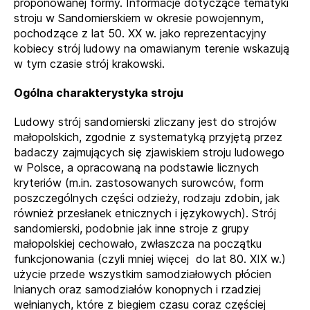
proponowanej formy. Informacje dotyczące tematyki
stroju w Sandomierskiem w okresie powojennym,
pochodzące z lat 50. XX w. jako reprezentacyjny
kobiecy strój ludowy na omawianym terenie wskazują
w tym czasie strój krakowski.
Ogólna charakterystyka stroju
Ludowy strój sandomierski zliczany jest do strojów
małopolskich, zgodnie z systematyką przyjętą przez
badaczy zajmujących się zjawiskiem stroju ludowego
w Polsce, a opracowaną na podstawie licznych
kryteriów (m.in. zastosowanych surowców, form
poszczególnych części odzieży, rodzaju zdobin, jak
również przesłanek etnicznych i językowych). Strój
sandomierski, podobnie jak inne stroje z grupy
małopolskiej cechowało, zwłaszcza na początku
funkcjonowania (czyli mniej więcej do lat 80. XIX w.)
użycie przede wszystkim samodziałowych płócien
lnianych oraz samodziałów konopnych i rzadziej
wełnianych, które z biegiem czasu coraz częściej