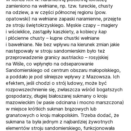
zamieniono na wełniane, np. tzw. tureckie, chusty
na odziew, a w części północnej regionu (pow.
opatowski) na wełniane zapaski naramienne, przejęte
ze stroju świętokrzyskiego. Męskie czapy – magiery
i wścieklice, zastąpiły kaszkiety, a kobiecy
kap
i płócienne chusty – kupne chustki wełniane
i bawełniane. Nie bez wpływu na kierunek zmian jakie
następowały w stroju sandomierskim było też
przeprowadzenie granicy austriacko – rosyjskiej
na Wiśle, co wpłynęło na odseparowanie
Sandomierskiego od centrum obszaru małopolskiego,
a poddało je pod silniejsze wpływy z Mazowsza. Ich
efektem, jeśli chodzi o strój ludowy, może być
rozpowszechnienie się, zwłaszcza wśród bogatszych
gospodarzy, długiej białoszarej sukmany o kroju
mazowieckim (w pasie odcinana i mocno marszczona)
w miejsce krótkich sukman brązowych lub
granatowych o kroju małopolskim. Trzeba dodać, że
sukmana ta była jednym z najbardziej żywotnych
elementów stroju sandomierskiego, funkcjonowała