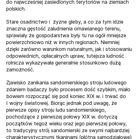
do najwcześniej zasiedlonych terytoriów na ziemiach
polskich.
Stare osadnictwo i żyzne gleby, a co za tym idzie
znaczna gęstość zaludnienia omawianego terenu,
sprawiały że gospodarstwa były tu na ogół mniejsze
powierzchniowo niż w innych regionach. Niemniej
dzięki zarówno warunkom naturalnym, jak i stosowaniu
odpowiednich, opłacalnych upraw, tutejsza ludność
rolnicza wykazywała generalnie stosunkowo dużą
zamożność.
Zjawisko zanikania sandomierskiego stroju ludowego
zdaniem badaczy było procesem dość szybkim, miało
bowiem rozpocząć się pod koniec XIX w. i trwać do
I wojny światowej. Biorąc jednak pod uwagę, że
pierwsze opisy stroju ludu sandomierskiego,
pochodzące z pierwszej połowy XIX w. dotyczą
początków tegoż wieku oraz jego pierwszej połowy,
to tradycyjny strój sandomierski ze swymi najbardziej
charakterystycznymi tkaninami (płótna samodziałowe)