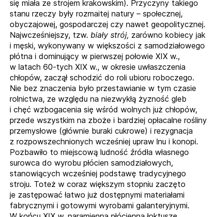
się miała ze strojem krakowskim). Przyczyny takiego
stanu rzeczy były rozmaitej natury – społecznej,
obyczajowej, gospodarczej czy nawet geopolitycznej.
Najwcześniejszy, tzw.
biały strój,
zarówno kobiecy jak
i męski, wykonywany w większości z samodziałowego
płótna i dominujący w pierwszej połowie XIX w.,
w latach 60-tych XIX w., w okresie uwłaszczenia
chłopów, zaczął schodzić do roli ubioru roboczego.
Nie bez znaczenia było przestawianie w tym czasie
rolnictwa, ze względu na niezwykłą żyzność gleb
i chęć wzbogacenia się wśród wolnych już chłopów,
przede wszystkim na zboże i bardziej opłacalne rośliny
przemysłowe (głównie buraki cukrowe) i rezygnacja
z rozpowszechnionych wcześniej upraw lnu i konopi.
Pozbawiło to miejscową ludność źródła własnego
surowca do wyrobu płócien samodziałowych,
stanowiących wcześniej podstawę tradycyjnego
stroju. Toteż w coraz większym stopniu zaczęto
je zastępować łatwo już dostępnymi materiałami
fabrycznymi i gotowymi wyrobami galanteryjnymi.
W końcu XIX w. naramienną płócienną łoktuszę