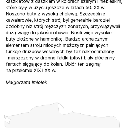
kaszkietów z daszkiem w kolorach szarym i niebieskim,
które były w użyciu jeszcze w latach 50. XX w.
Noszono buty z wysoką cholewą. Szczególnie
kawalerowie, których strój był generalnie bardziej
ozdobny niż strój mężczyzn żonatych, przywiązywali
dużą wagę do jakości obuwia. Nosili więc wysokie
buty złożone w harmonijkę. Bardzo archaicznym
elementem stroju młodych mężczyzn pełniących
funkcje drużbów weselnych był też nakrochmalony
i marszczony w drobne fałdki (plisy) biały płócienny
fartuch sięgający do kolan. Ubiór ten zaginął
na przełomie XIX i XX w.
Małgorzata Imiołek