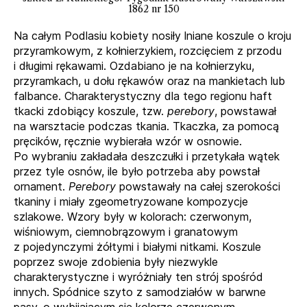
1862 nr 150
Na całym Podlasiu kobiety nosiły lniane koszule o kroju
przyramkowym, z kołnierzykiem, rozcięciem z przodu
i długimi rękawami. Ozdabiano je na kołnierzyku,
przyramkach, u dołu rękawów oraz na mankietach lub
falbance. Charakterystyczny dla tego regionu haft
tkacki zdobiący koszule, tzw.
perebory
, powstawał
na warsztacie podczas tkania. Tkaczka, za pomocą
pręcików, ręcznie wybierała wzór w osnowie.
Po wybraniu zakładała deszczułki i przetykała wątek
przez tyle osnów, ile było potrzeba aby powstał
ornament.
Perebory
powstawały na całej szerokości
tkaniny i miały zgeometryzowane kompozycje
szlakowe. Wzory były w kolorach: czerwonym,
wiśniowym, ciemnobrązowym i granatowym
z pojedynczymi żółtymi i białymi nitkami. Koszule
poprzez swoje zdobienia były niezwykle
charakterystyczne i wyróżniały ten strój spośród
innych. Spódnice szyto z samodziałów w barwne
pasy, o wybijającym się kolorze czerwonym,