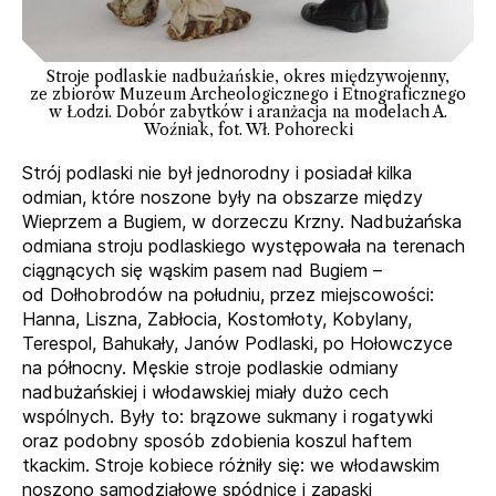
Stroje podlaskie nadbużańskie, okres międzywojenny,
ze zbiorów Muzeum Archeologicznego i Etnograficznego
w Łodzi. Dobór zabytków i aranżacja na modelach A.
Woźniak, fot. Wł. Pohorecki
Strój podlaski nie był jednorodny i posiadał kilka
odmian, które noszone były na obszarze między
Wieprzem a Bugiem, w dorzeczu Krzny. Nadbużańska
odmiana stroju podlaskiego występowała na terenach
ciągnących się wąskim pasem nad Bugiem –
od Dołhobrodów na południu, przez miejscowości:
Hanna, Liszna, Zabłocia, Kostomłoty, Kobylany,
Terespol, Bahukały, Janów Podlaski, po Hołowczyce
na północny. Męskie stroje podlaskie odmiany
nadbużańskiej i włodawskiej miały dużo cech
wspólnych. Były to: brązowe sukmany i rogatywki
oraz podobny sposób zdobienia koszul haftem
tkackim. Stroje kobiece różniły się: we włodawskim
noszono samodziałowe spódnice i zapaski