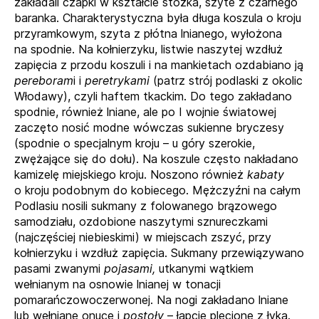
zakładali czapki w kształcie stożka, szyte z czarnego
baranka. Charakterystyczna była długa koszula o kroju
przyramkowym, szyta z płótna lnianego, wyłożona
na spodnie. Na kołnierzyku, listwie naszytej wzdłuż
zapięcia z przodu koszuli i na mankietach ozdabiano ją
pereboram
i i
peretrykami
(patrz strój podlaski z okolic
Włodawy), czyli haftem tkackim. Do tego zakładano
spodnie, również lniane, ale po I wojnie światowej
zaczęto nosić modne wówczas sukienne bryczesy
(spodnie o specjalnym kroju – u góry szerokie,
zwężające się do dołu). Na koszule często nakładano
kamizelę miejskiego kroju. Noszono również
kabaty
o kroju podobnym do kobiecego. Mężczyźni na całym
Podlasiu nosili sukmany z folowanego brązowego
samodziału, ozdobione naszytymi sznureczkami
(najczęściej niebieskimi) w miejscach zszyć, przy
kołnierzyku i wzdłuż zapięcia. Sukmany przewiązywano
pasami zwanymi
pojasami,
utkanymi wątkiem
wełnianym na osnowie lnianej w tonacji
pomarańczowoczerwonej. Na nogi zakładano lniane
lub wełniane onuce i
postoły
– łapcie plecione z łyka.