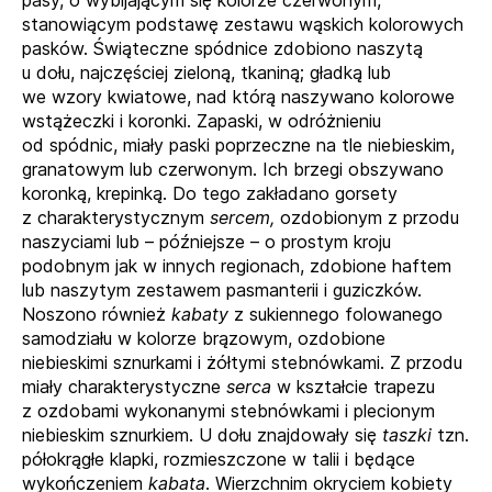
stanowiącym podstawę zestawu wąskich kolorowych
pasków. Świąteczne spódnice zdobiono naszytą
u dołu, najczęściej zieloną, tkaniną; gładką lub
we wzory kwiatowe, nad którą naszywano kolorowe
wstążeczki i koronki. Zapaski, w odróżnieniu
od spódnic, miały paski poprzeczne na tle niebieskim,
granatowym lub czerwonym. Ich brzegi obszywano
koronką, krepinką. Do tego zakładano gorsety
z charakterystycznym
sercem,
ozdobionym z przodu
naszyciami lub – późniejsze – o prostym kroju
podobnym jak w innych regionach, zdobione haftem
lub naszytym zestawem pasmanterii i guziczków.
Noszono również
kabaty
z sukiennego folowanego
samodziału w kolorze brązowym, ozdobione
niebieskimi sznurkami i żółtymi stebnówkami. Z przodu
miały charakterystyczne
serca
w kształcie trapezu
z ozdobami wykonanymi stebnówkami i plecionym
niebieskim sznurkiem. U dołu znajdowały się
taszki
tzn.
półokrągłe klapki, rozmieszczone w talii i będące
wykończeniem
kabata
. Wierzchnim okryciem kobiety