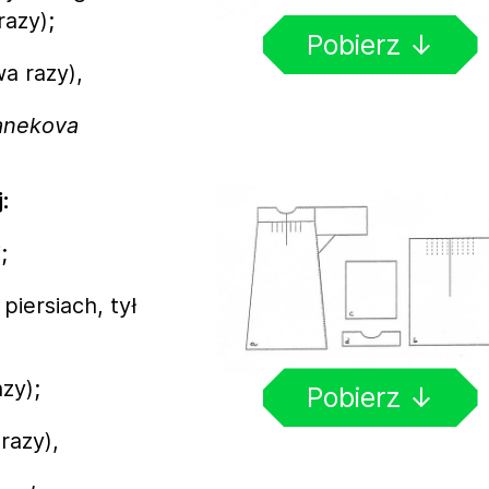
razy);
Pobierz ↓
wa razy),
ranekova
:
;
piersiach, tył
zy);
Pobierz ↓
razy),