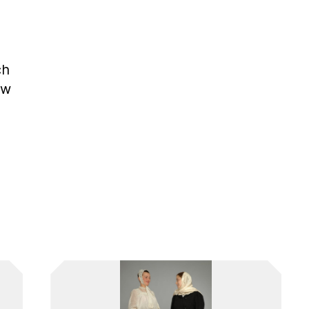
ch
ów