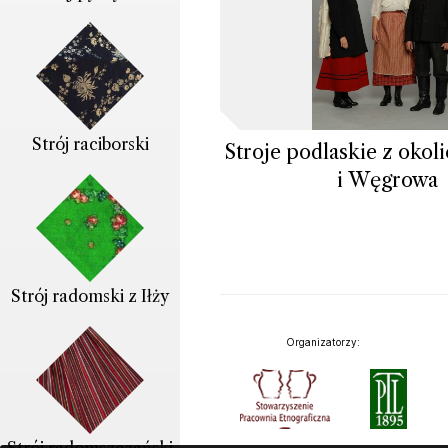
Strój raciborski
Stroje podlaskie z okol
i Węgrowa
Strój radomski z Iłży
Organizatorzy: