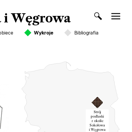
wa i Węgrowa
obiece
Wykroje
Bibliografia
Strój
podlaski
z okolic
Sokołowa
i Węgrowa