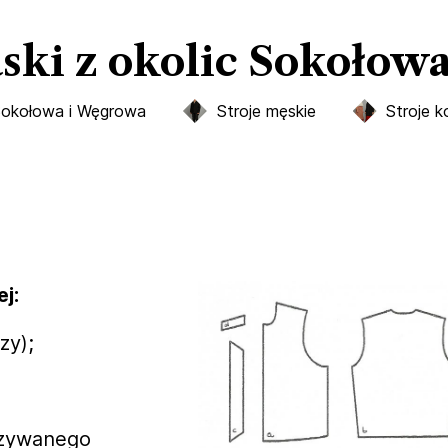
aski z okolic Sokoło
 Sokołowa i Węgrowa
Stroje męskie
Stroje k
j:
zy);
szywanego