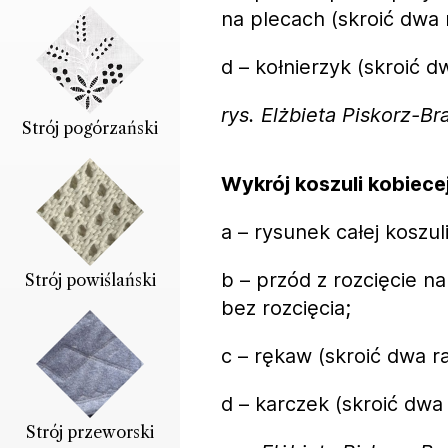
na plecach (skroić dwa 
d – kołnierzyk (skroić d
rys. Elżbieta Piskorz-B
Strój pogórzański
Wykrój koszuli kobiecej
a – rysunek całej koszuli
b – przód z rozcięcie na 
Strój powiślański
bez rozcięcia;
c – rękaw (skroić dwa ra
d – karczek (skroić dwa 
Strój przeworski