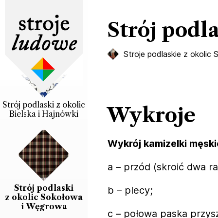
Strój podl
Strój piotrkowski
Stroje podlaskie z okolic
Strój podlaski z okolic
Wykroje
Bielska i Hajnówki
Wykrój kamizelki męskie
a – przód (skroić dwa ra
Strój podlaski
b – plecy;
z okolic Sokołowa
i Węgrowa
c – połowa paska przy