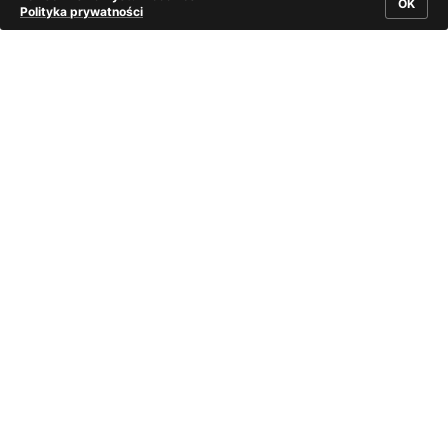
OK
Polityka prywatności
Strój żywiecki, pocztówka, własność prywatna