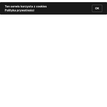
Ten serwis korzysta z cookies
OK
Polityka prywatności
Stroje Górali z Beskidu Śląskiego, okres międzywojenny.
Ze zbiorów Muzeum Archeologicznego i Etnograficznego
w Łodzi. Dobór zabytków i aranżacja na modelu A. Woźniak,
fot. Wł. Pohorecki