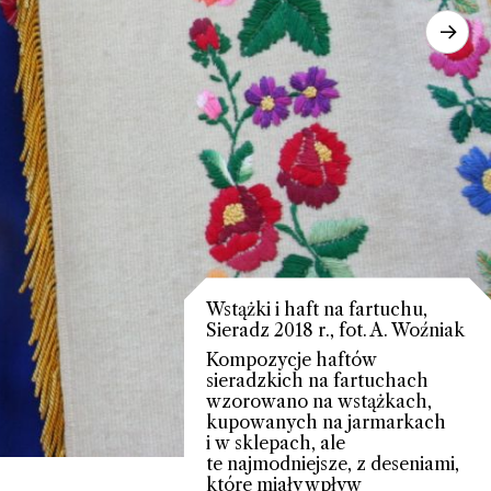
→
Wstążki i haft na fartuchu,
Sieradz 2018 r., fot. A. Woźniak
Kompozycje haftów
sieradzkich na fartuchach
wzorowano na wstążkach,
kupowanych na jarmarkach
i w sklepach, ale
te najmodniejsze, z deseniami,
które miały wpływ