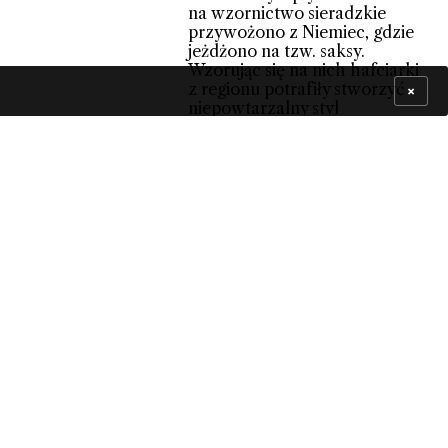
na wzornictwo sieradzkie
przywożono z Niemiec, gdzie
jeżdżono na tzw. saksy.
Wzorując się na nich hafciarki
z regionu potrafiły stworzyć
×
niepowtarzalny styl
i dostosować go do własnych
potrzeb. W szlaku stosowano
rytm wyznaczony przez jeden
rodzaj kwiatów, np. róże,
a resztę stanowiły różnorodne
kolorowe, drobne kwiatki
i listki.
Projekt wspiera: