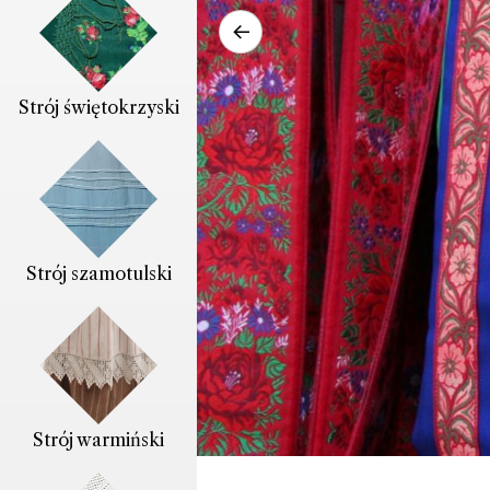
←
Strój świętokrzyski
Strój szamotulski
Strój warmiński