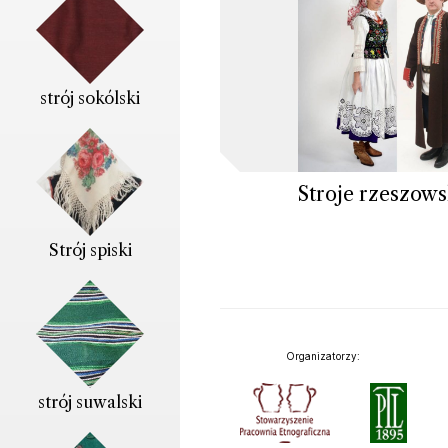
strój sokólski
Stroje rzeszows
Strój spiski
Organizatorzy:
strój suwalski