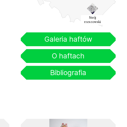
Strój
rzeszowski
Galeria haftów
O haftach
Bibliografia