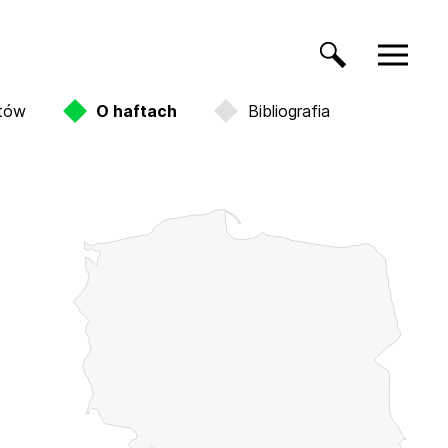
ftów
O haftach
Bibliografia