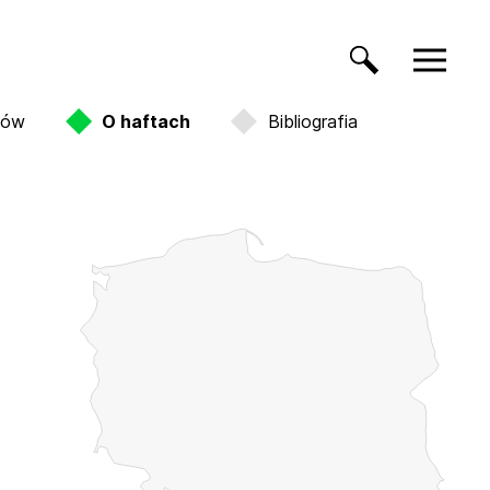
tów
O haftach
Bibliografia