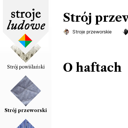
Strój prze
Strój pogórzański
Stroje przeworskie
O haftach
Strój powiślański
Strój przeworski