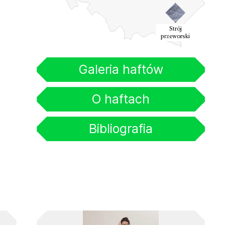
Strój
przeworski
Galeria haftów
O haftach
Bibliografia