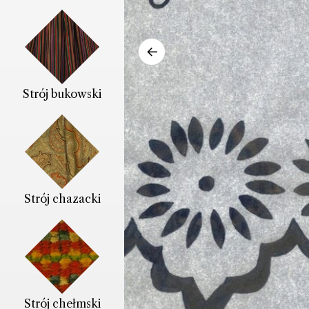
←
Strój bukowski
Strój chazacki
Strój chełmski