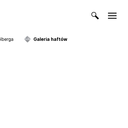
lberga
Galeria haftów