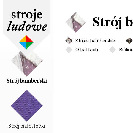
Strój 
strój augustowski
Stroje bamberskie
O haftach
Biblio
Strój bamberski
Strój białostocki