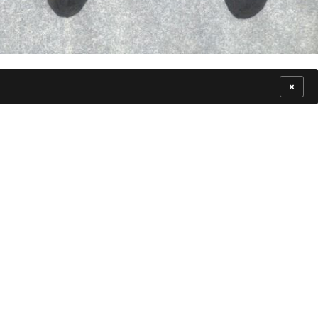
×
Haft ze spódnika, rys. E.
Piskorz-Branekova