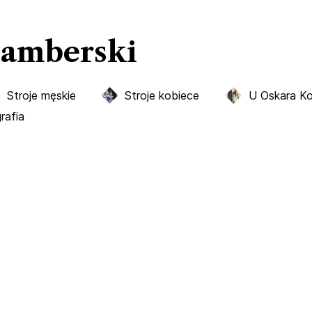
bamberski
Stroje męskie
Stroje kobiece
U Oskara Ko
grafia