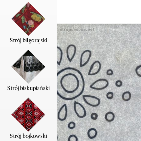
Strój biłgorajski
Strój biskupiański
Strój bojkowski