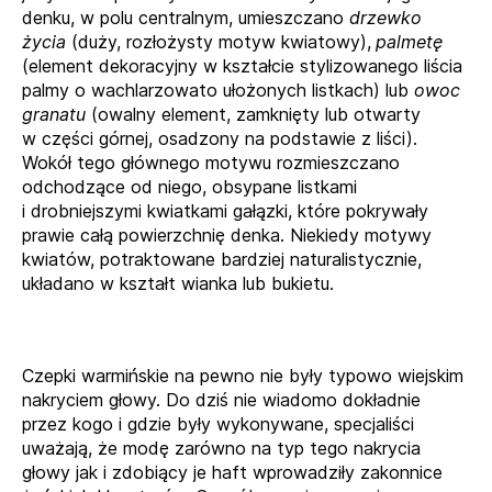
denku, w polu centralnym, umieszczano
drzewko
życia
(duży, rozłożysty motyw kwiatowy),
palmetę
(element dekoracyjny w kształcie stylizowanego liścia
palmy o wachlarzowato ułożonych listkach) lub
owoc
granatu
(owalny element, zamknięty lub otwarty
w części górnej, osadzony na podstawie z liści).
Wokół tego głównego motywu rozmieszczano
odchodzące od niego, obsypane listkami
i drobniejszymi kwiatkami gałązki, które pokrywały
prawie całą powierzchnię denka. Niekiedy motywy
kwiatów, potraktowane bardziej naturalistycznie,
układano w kształt wianka lub bukietu.
Czepki warmińskie na pewno nie były typowo wiejskim
nakryciem głowy. Do dziś nie wiadomo dokładnie
przez kogo i gdzie były wykonywane, specjaliści
uważają, że modę zarówno na typ tego nakrycia
głowy jak i zdobiący je haft wprowadziły zakonnice