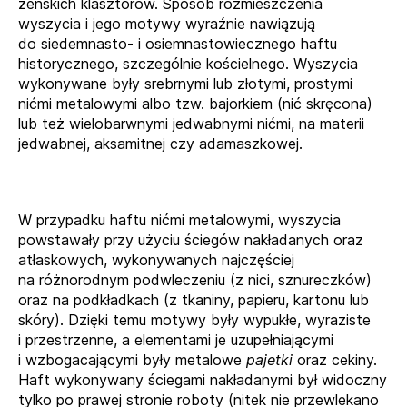
żeńskich klasztorów. Sposób rozmieszczenia
wyszycia i jego motywy wyraźnie nawiązują
do siedemnasto- i osiemnastowiecznego haftu
historycznego, szczególnie kościelnego. Wyszycia
wykonywane były srebrnymi lub złotymi, prostymi
nićmi metalowymi albo tzw. bajorkiem (nić skręcona)
lub też wielobarwnymi jedwabnymi nićmi, na materii
jedwabnej, aksamitnej czy adamaszkowej.
W przypadku haftu nićmi metalowymi, wyszycia
powstawały przy użyciu ściegów nakładanych oraz
atłaskowych, wykonywanych najczęściej
na różnorodnym podwleczeniu (z nici, sznureczków)
oraz na podkładkach (z tkaniny, papieru, kartonu lub
skóry). Dzięki temu motywy były wypukłe, wyraziste
i przestrzenne, a elementami je uzupełniającymi
i wzbogacającymi były metalowe
pajetki
oraz
cekiny.
Haft wykonywany ściegami nakładanymi był widoczny
tylko po prawej stronie roboty (nitek nie przewlekano