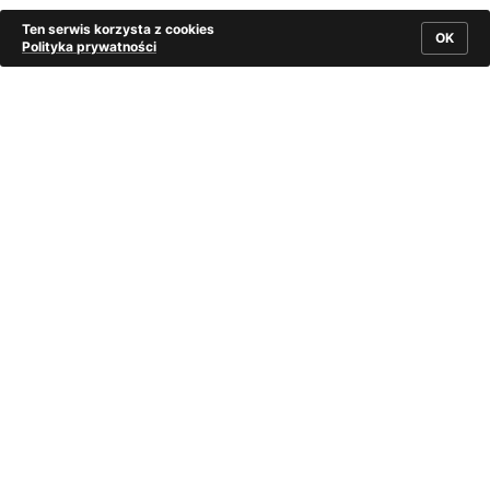
Ten serwis korzysta z cookies
OK
Polityka prywatności
Koło Cieszyna, Jakub Alt, akwarela, 1840 r., ze zbiorów
Muzeum Śląska Cieszyńskiego w Cieszynie
W drugiej połowie XIX w., odświętnymi nakryciami męskich
głów były czarne kapelusze. Pierwszy ich typ miał wysoką,
zwężającą się ku górze główkę o cylindrycznym kształcie
i szerokie rondo. Kapelusz taki był błyszczący, jedwabny,
a niekiedy wykonany z dobrego gatunkowo filcu.